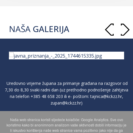
NAŠA
GALERIJA
Uredovno vrijeme župana za primanje građana na razgovor od
7,30 do 8,30 svaki radni dan (uz prethodno podnošenje zahtjeva
na telefon
+385 48 658 203
ili e- poštom:
tajnica@kckzz.hr
,
zupan@kckzz.hr
)
Naša web stranica koristi sljedeće kolačiće: Google Analytics. Sve ovo
POLITIKA ZAŠTITE PRIVATNOSTI OSOBNIH PODATAKA
koristimo kako bi anonimnom analizom vaše aktivnosti dobili informaciju je
li iskustvo korištenja naše web stranice vama pozitivno (ako nije da ga