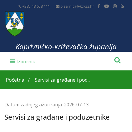
+385 48 658 111
pisarnica@kckzz.hr
Koprivničko-križevačka županija
Početna
Servisi za građane i pod...
Datum zadnjeg ažuriranja:
2026-07-13
Servisi za građane i poduzetnike