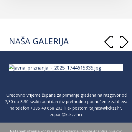
NAŠA
GALERIJA
Uredovno vrijeme župana za primanje građana na razgovor od
7,30 do 8,30 svaki radni dan (uz prethodno podnošenje zahtjeva
na telefon
+385 48 658 203
ili e- poštom:
tajnica@kckzz.hr
,
zupan@kckzz.hr
)
Naša web stranica koristi sljedeće kolačiće: Google Analytics. Sve ovo
POLITIKA ZAŠTITE PRIVATNOSTI OSOBNIH PODATAKA