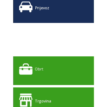
Prijevoz
Obrt
Trgovina