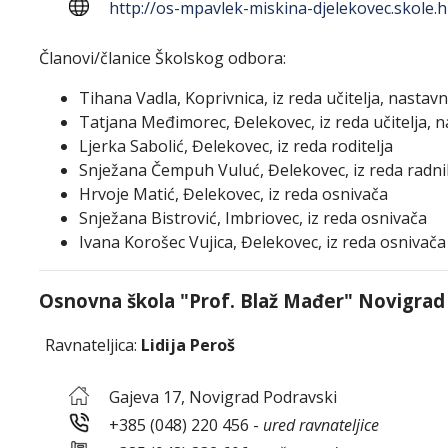
http://os-mpavlek-miskina-djelekovec.skole.h
Članovi/članice Školskog odbora:
Tihana Vadla, Koprivnica, iz reda učitelja, nastav
Tatjana Međimorec, Đelekovec, iz reda učitelja, n
Ljerka Sabolić, Đelekovec, iz reda roditelja
Snježana Čempuh Vuluć, Đelekovec, iz reda radn
Hrvoje Matić, Đelekovec, iz reda osnivača
Snježana Bistrović, Imbriovec, iz reda osnivača
Ivana Korošec Vujica, Đelekovec, iz reda osnivača
Osnovna škola "Prof. Blaž Mađer" Novigrad
Ravnateljica:
Lidija Peroš
Gajeva 17, Novigrad Podravski
+385 (048) 220 456 -
ured ravnateljice