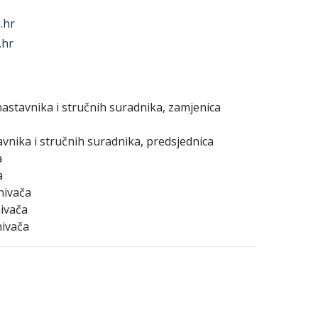
.hr
.hr
 nastavnika i stručnih suradnika, zamjenica
tavnika i stručnih suradnika, predsjednica
a
a
nivača
nivača
nivača