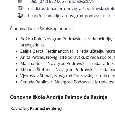
+385 (048) 832 606 -
računovodstvo
ured@os-bmadjera-novigrad-podravski.skole
http://os-bmadjera-novigrad-podravski.skole
Članovi/članice Školskog odbora:
Božica Ruk, Novigrad Podravski, iz reda učitelja,
predsjednice
Željka Berta, Ferdinandovac, iz reda učitelja, nas
Anita Petras, Novigrad Podravski, iz reda roditelj
Marina Borić, Novigrad Podravski, iz reda radnik
Mihaela Štefanec, Novigrad Podravski, iz reda os
Vjekoslav Štimac, Novigrad Podravski, iz reda os
Senada Ranilović, Novigrad Podravski, iz reda os
Osnovna škola Andrije Palmovića Rasinja
Ravnatelj:
Krunoslav Belaj