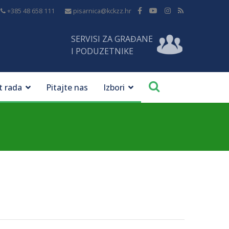
+385 48 658 111
pisarnica@kckzz.hr
SERVISI ZA GRAĐANE
I PODUZETNIKE
t rada
Pitajte nas
Izbori