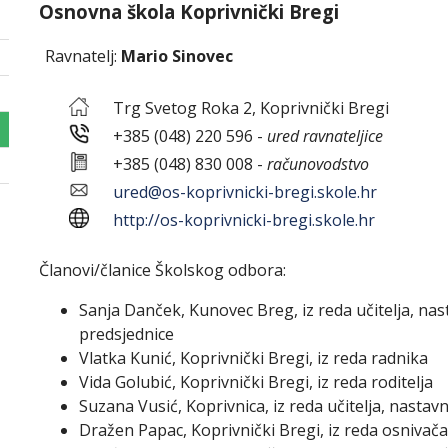
Osnovna škola Koprivnički Bregi
Ravnatelj:
Mario Sinovec
Trg Svetog Roka 2, Koprivnički Bregi
+385 (048) 220 596 -
ured ravnateljice
+385 (048) 830 008 -
računovodstvo
ured@os-koprivnicki-bregi.skole.hr
http://os-koprivnicki-bregi.skole.hr
Članovi/članice Školskog odbora:
Sanja Danček, Kunovec Breg, iz reda učitelja, nas
predsjednice
Vlatka Kunić, Koprivnički Bregi, iz reda radnika
Vida Golubić, Koprivnički Bregi, iz reda roditelja
Suzana Vusić, Koprivnica, iz reda učitelja, nastav
Dražen Papac, Koprivnički Bregi, iz reda osnivača