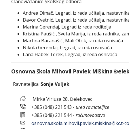
Članovi/članice Školskog odbora:
Andrea Dimač, Legrad, iz reda učitelja, nastavnik
Davor Cvetnić, Legrad, iz reda učitelja, nastavnik
Marina Gerendaj, Legrad iz reda roditelja
Kristina Paušić , Sveta Marija, iz reda radnika, z
Martina Baranašić, Mali Otok, iz reda osnivača
Nikola Gerendaj, Legrad, iz reda osnivača
Lana Habek Terek, Legrad, iz reda osnivača
Osnovna škola Mihovil Pavlek Miškina Đele
Ravnateljica:
Sonja Vuljak
Mirka Viriusa 28, Đelekovec
+385 (048) 221 543 -
ured ravnateljice
+385 (048) 221 544 -
računovodstvo
osnovna.skola.mihovil.pavlek.miskina@kc.t-c