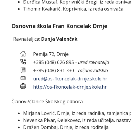
Đurđica Mustaf, Koprivnički Bregi, iz reda osniva
Tihomir Kvakarić, Koprivnica, iz reda osnivača
Osnovna škola Fran Koncelak Drnje
Ravnateljica:
Dunja Valenčak
Pemija 72, Drnje
+385 (048) 626 895 -
ured ravnatelja
+385 (048) 831 330 -
računovodstvo
ured@os-fkoncelak-drnje.skole.hr
http://os-fkoncelak-drnje.skole.hr
Članovi/članice Školskog odbora:
Mirjana Lovrić, Drnje, iz reda radnika, zamjenica
Nevenka Pivar, Đelekovec, iz reda učitelja, nasta
Dražen Dombaj, Drnje, iz reda roditelja