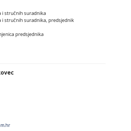
a i stručnih suradnika
a i stručnih suradnika, predsjednik
amjenica predsjednika
kovec
om.hr