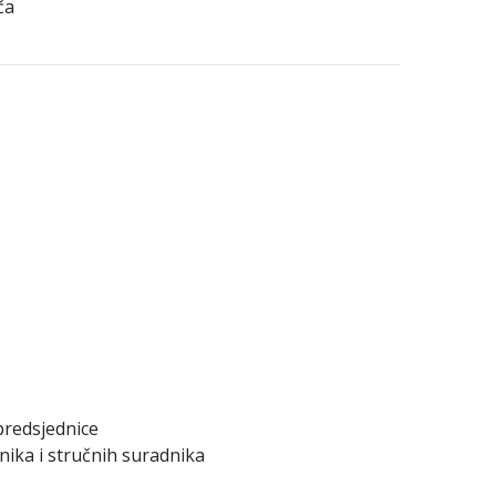
ča
 predsjednice
vnika i stručnih suradnika