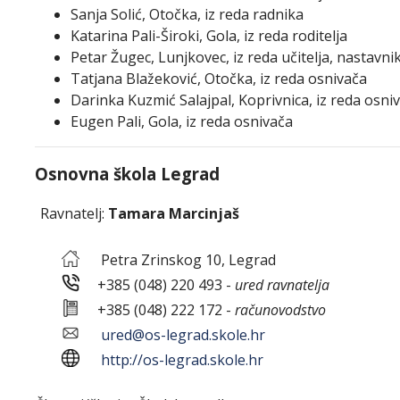
Sanja Solić, Otočka, iz reda radnika
Katarina Pali-Široki, Gola, iz reda roditelja
Petar Žugec, Lunjkovec, iz reda učitelja, nastavni
Tatjana Blažeković, Otočka, iz reda osnivača
Darinka Kuzmić Salajpal, Koprivnica, iz reda osni
Eugen Pali, Gola, iz reda osnivača
Osnovna škola Legrad
Ravnatelj:
Tamara Marcinjaš
Petra Zrinskog 10, Legrad
+385 (048) 220 493 -
ured ravnatelja
+385 (048) 222 172 -
računovodstvo
ured@os-legrad.skole.hr
http://os-legrad.skole.hr