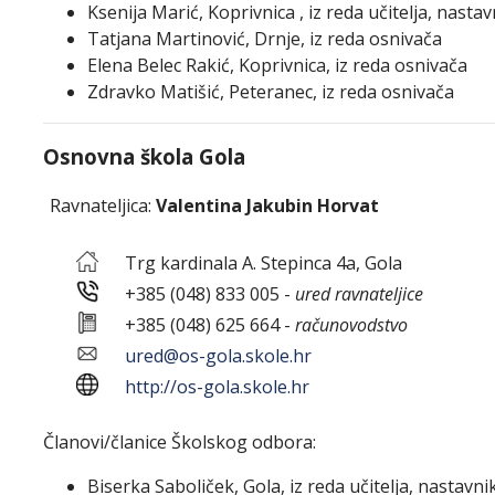
Ksenija Marić, Koprivnica , iz reda učitelja, nasta
Tatjana Martinović, Drnje, iz reda osnivača
Elena Belec Rakić, Koprivnica, iz reda osnivača
Zdravko Matišić, Peteranec, iz reda osnivača
Osnovna škola Gola
Ravnateljica:
Valentina Jakubin Horvat
Trg kardinala A. Stepinca 4a, Gola
+385 (048) 833 005 -
ured ravnateljice
+385 (048) 625 664 -
računovodstvo
ured@os-gola.skole.hr
http://os-gola.skole.hr
Članovi/članice Školskog odbora:
Biserka Saboliček, Gola, iz reda učitelja, nastavn