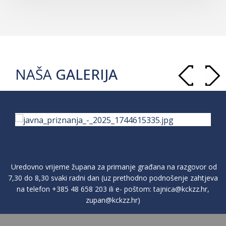
NAŠA
GALERIJA
Uredovno vrijeme župana za primanje građana na razgovor od
7,30 do 8,30 svaki radni dan (uz prethodno podnošenje zahtjeva
na telefon
+385 48 658 203
ili e- poštom:
tajnica@kckzz.hr
,
zupan@kckzz.hr
)