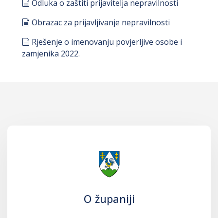
document
Odluka o zaštiti prijavitelja nepravilnosti
document
Obrazac za prijavljivanje nepravilnosti
document
Rješenje o imenovanju povjerljive osobe i
zamjenika 2022.
O županiji