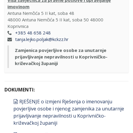
Viša savjetnica za pravne poslove i upravljanje
imovinom
Antuna Nemčića 5 II kat, soba 48
48000
Antuna Nemčića 5 II kat, soba 50 48000
Koprivnica
+385 48 658 248
tanja.lejko.poljak@kckzz.hr
Zamjenica povjerljive osobe za unutarnje
prijavljivanje nepravilnosti u Koprivničko-
križevačkoj županiji
DOKUMENTI:
document
RJEŠENJE o izmjeni Rješenja o imenovanju
povjerljive osobe i njenog zamjenika za unutarnje
prijavljivanje nepravilnosti u Koprivničko-
križevačkoj županiji