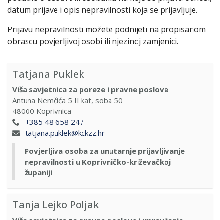
datum prijave i opis nepravilnosti koja se prijavljuje.
Prijavu nepravilnosti možete podnijeti na propisanom
obrascu povjerljivoj osobi ili njezinoj zamjenici.
Tatjana Puklek
Viša savjetnica za poreze i pravne poslove
Antuna Nemčića 5 II kat, soba 50
48000
Koprivnica
+385 48 658 247
tatjana.puklek@kckzz.hr
Povjerljiva osoba za unutarnje prijavljivanje
nepravilnosti u Koprivničko-križevačkoj
županiji
Tanja Lejko Poljak