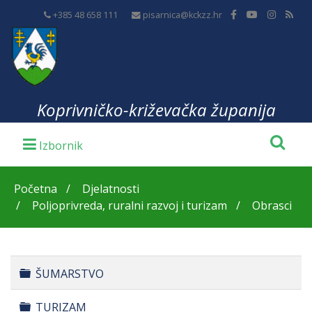
+385 48 658 111
pisarnica@kckzz.hr
Koprivničko-križevačka županija
Početna
Djelatnosti
Poljoprivreda, ruralni razvoj i turizam
Obrasci
Folder
ŠUMARSTVO
Folder
TURIZAM