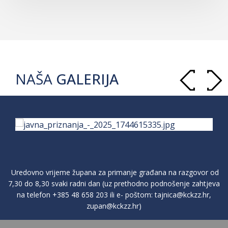
NAŠA
GALERIJA
Uredovno vrijeme župana za primanje građana na razgovor od
7,30 do 8,30 svaki radni dan (uz prethodno podnošenje zahtjeva
na telefon
+385 48 658 203
ili e- poštom:
tajnica@kckzz.hr
,
zupan@kckzz.hr
)