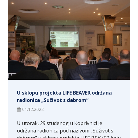
U sklopu projekta LIFE BEAVER održana
radionica „Suživot s dabrom“
01.12.2022.
U utorak, 29.studenog u Koprivnici je
održana radionica pod nazivom „Suživot s
dabrom“ u sklopu projekta LIFE BEAVER koju