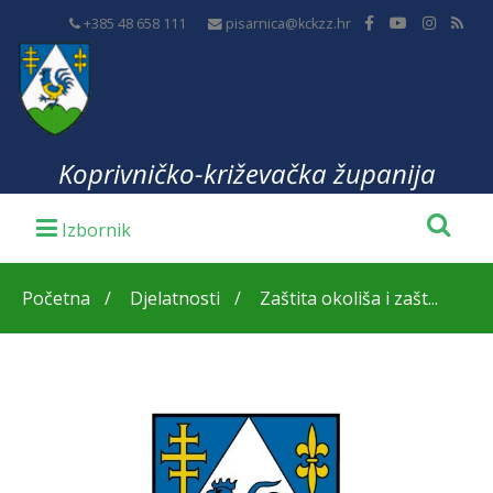
+385 48 658 111
pisarnica@kckzz.hr
Koprivničko-križevačka županija
Početna
Djelatnosti
Zaštita okoliša i zašt...