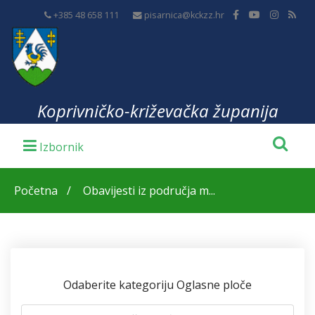
+385 48 658 111
pisarnica@kckzz.hr
Koprivničko-križevačka županija
Početna
Obavijesti iz područja m...
Odaberite kategoriju Oglasne ploče