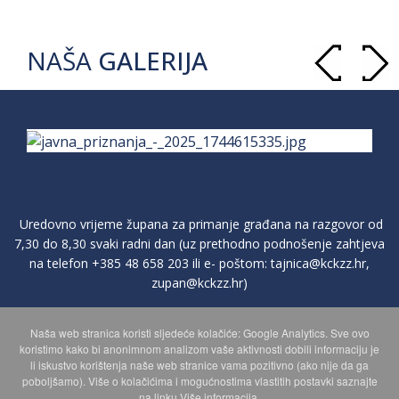
NAŠA
GALERIJA
Uredovno vrijeme župana za primanje građana na razgovor od
7,30 do 8,30 svaki radni dan (uz prethodno podnošenje zahtjeva
na telefon
+385 48 658 203
ili e- poštom:
tajnica@kckzz.hr
,
zupan@kckzz.hr
)
Naša web stranica koristi sljedeće kolačiće: Google Analytics. Sve ovo
POLITIKA ZAŠTITE PRIVATNOSTI OSOBNIH PODATAKA
koristimo kako bi anonimnom analizom vaše aktivnosti dobili informaciju je
li iskustvo korištenja naše web stranice vama pozitivno (ako nije da ga
poboljšamo). Više o kolačićima i mogućnostima vlastitih postavki saznajte
MAPA WEBA
na linku Više informacija.