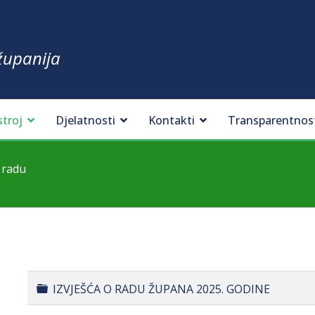
županija
stroj
Djelatnosti
Kontakti
Transparentnos
 radu
Folder
IZVJEŠĆA O RADU ŽUPANA 2025. GODINE