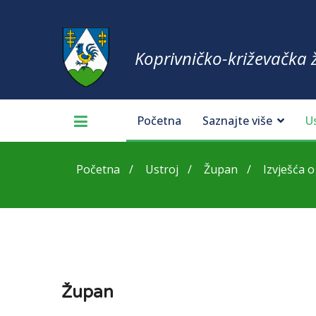
Koprivničko-križevačka 
Početna
Saznajte više
U
Početna
Ustroj
Župan
Izvješća o
Župan