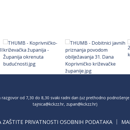
razgovor od 7,30 do 8,30 svaki radni dan (uz prethodno podnošenje 
tajnica@kckzz.hr
,
zupan@kckzz.hr
)
A ZAŠTITE PRIVATNOSTI OSOBNIH PODATAKA
MA