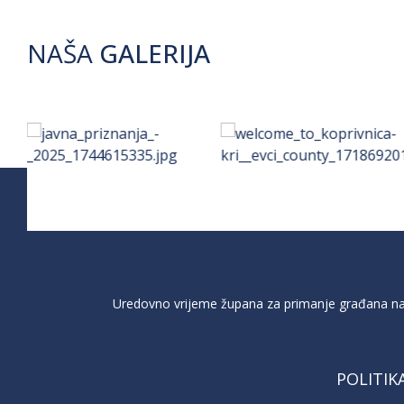
NAŠA
GALERIJA
Uredovno vrijeme župana za primanje građana na 
POLITIK