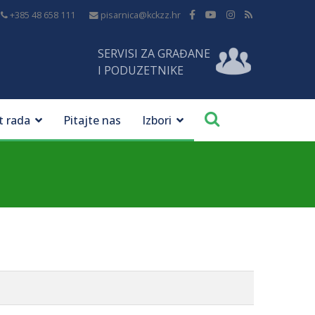
+385 48 658 111
pisarnica@kckzz.hr
SERVISI ZA GRAĐANE
I PODUZETNIKE
t rada
Pitajte nas
Izbori