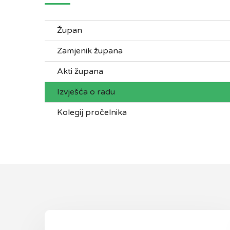
Župan
Zamjenik župana
Akti župana
Izvješća o radu
Kolegij pročelnika