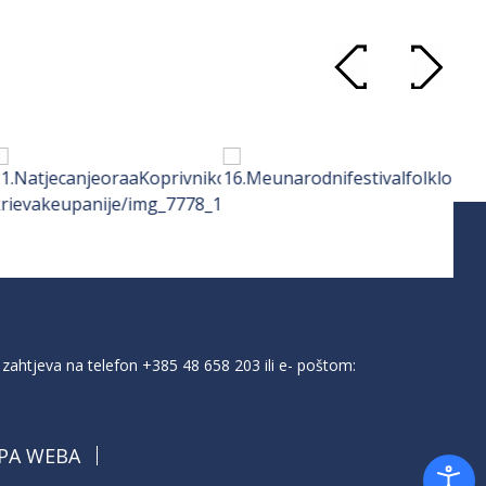
zahtjeva na telefon
+385 48 658 203
ili e- poštom:
PA WEBA