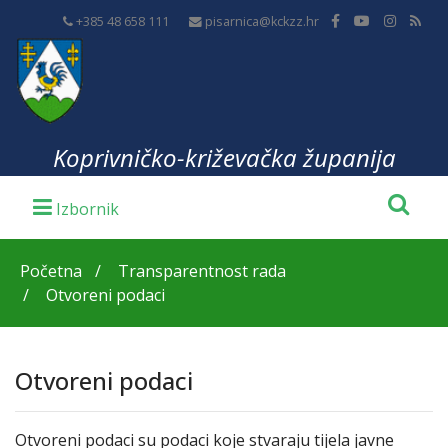
+385 48 658 111
pisarnica@kckzz.hr
Koprivničko-križevačka županija
Početna
Transparentnost rada
Otvoreni podaci
Otvoreni podaci
Otvoreni podaci su podaci koje stvaraju tijela javne