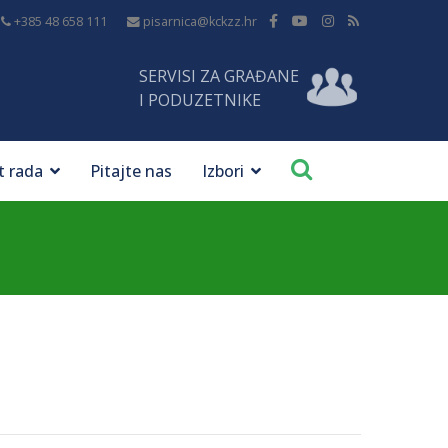
+385 48 658 111
pisarnica@kckzz.hr
SERVISI ZA GRAĐANE
I PODUZETNIKE
t rada
Pitajte nas
Izbori