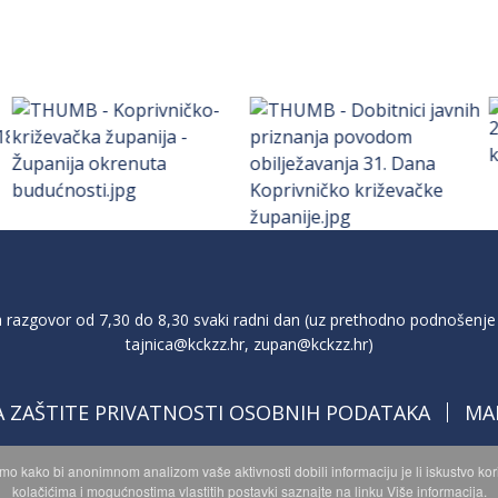
razgovor od 7,30 do 8,30 svaki radni dan (uz prethodno podnošenje 
tajnica@kckzz.hr
,
zupan@kckzz.hr
)
A ZAŠTITE PRIVATNOSTI OSOBNIH PODATAKA
MA
imo kako bi anonimnom analizom vaše aktivnosti dobili informaciju je li iskustvo k
kolačićima i mogućnostima vlastitih postavki saznajte na linku Više informacija.