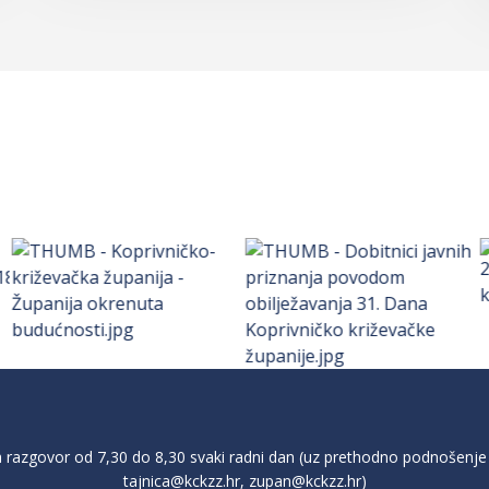
razgovor od 7,30 do 8,30 svaki radni dan (uz prethodno podnošenje 
tajnica@kckzz.hr
,
zupan@kckzz.hr
)