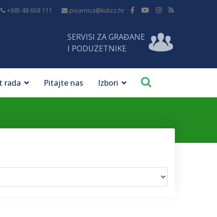
+385 48 658 111
pisarnica@kckzz.hr
SERVISI ZA GRAĐANE
I PODUZETNIKE
t rada
Pitajte nas
Izbori