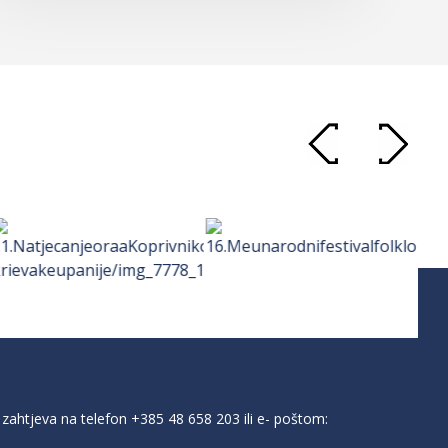
zahtjeva na telefon
+385 48 658 203
ili e- poštom: