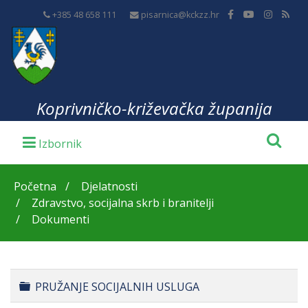
+385 48 658 111
pisarnica@kckzz.hr
Koprivničko-križevačka županija
Početna
Djelatnosti
Zdravstvo, socijalna skrb i branitelji
Dokumenti
Folder
PRUŽANJE SOCIJALNIH USLUGA