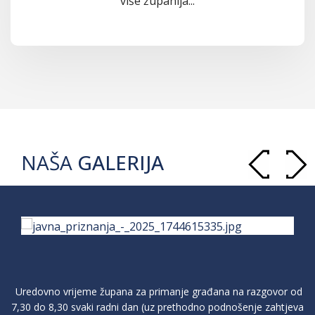
više županija...
NAŠA
GALERIJA
Uredovno vrijeme župana za primanje građana na razgovor od
7,30 do 8,30 svaki radni dan (uz prethodno podnošenje zahtjeva