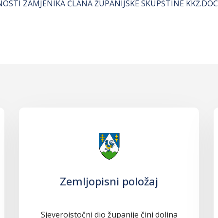
OSTI ZAMJENIKA ČLANA ŽUPANIJSKE SKUPŠTINE KKŽ.DOC
Zemljopisni položaj
Sjeveroistočni dio županije čini dolina