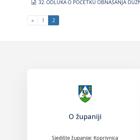
document
32. ODLUKA O POČETKU OBNAŠANJA DUŽN
«
1
2
O županiji
Sjedište županije: Koprivnica