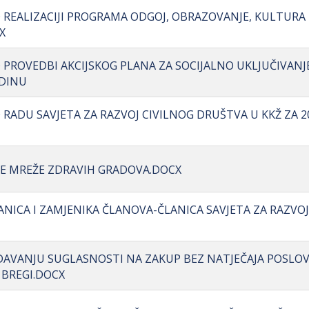
O REALIZACIJI PROGRAMA ODGOJ, OBRAZOVANJE, KULTURA 
X
O PROVEDBI AKCIJSKOG PLANA ZA SOCIJALNO UKLJUČIVANJ
ODINU
O RADU SAVJETA ZA RAZVOJ CIVILNOG DRUŠTVA U KKŽ ZA 2
SKE MREŽE ZDRAVIH GRADOVA.DOCX
ANICA I ZAMJENIKA ČLANOVA-ČLANICA SAVJETA ZA RAZVOJ
I DAVANJU SUGLASNOSTI NA ZAKUP BEZ NATJEČAJA POSL
 BREGI.DOCX