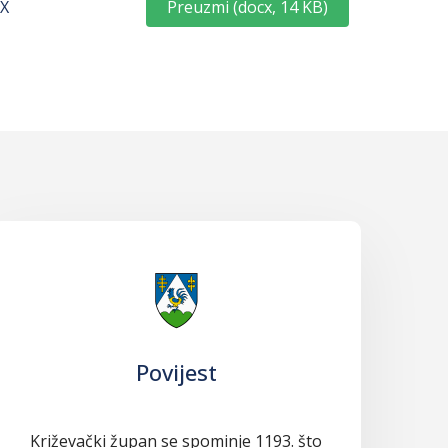
Preuzmi
(
docx,
14 KB
)
X
Povijest
Križevački župan se spominje 1193. što