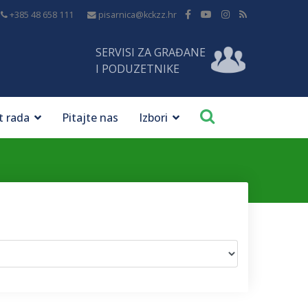
+385 48 658 111
pisarnica@kckzz.hr
SERVISI ZA GRAĐANE
I PODUZETNIKE
t rada
Pitajte nas
Izbori