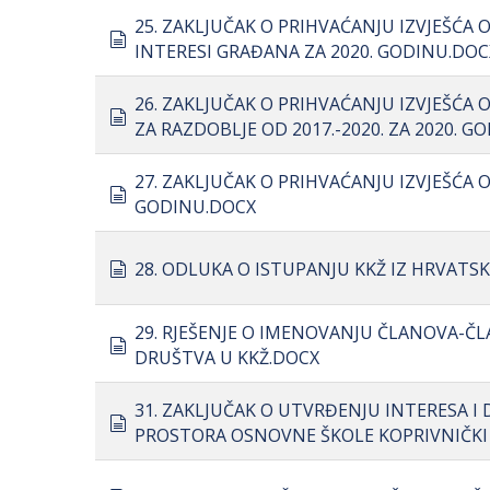
25. ZAKLJUČAK O PRIHVAĆANJU IZVJEŠĆA 
document
INTERESI GRAĐANA ZA 2020. GODINU.DOC
26. ZAKLJUČAK O PRIHVAĆANJU IZVJEŠĆA 
document
ZA RAZDOBLJE OD 2017.-2020. ZA 2020. G
27. ZAKLJUČAK O PRIHVAĆANJU IZVJEŠĆA 
document
GODINU.DOCX
document
28. ODLUKA O ISTUPANJU KKŽ IZ HRVAT
29. RJEŠENJE O IMENOVANJU ČLANOVA-ČL
document
DRUŠTVA U KKŽ.DOCX
31. ZAKLJUČAK O UTVRĐENJU INTERESA 
document
PROSTORA OSNOVNE ŠKOLE KOPRIVNIČKI