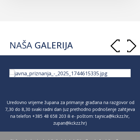
NAŠA
GALERIJA
Uredovno vrijeme župana za primanje građana na razgovor od
7,30 do 8,30 svaki radni dan (uz prethodno podnošenje zahtjeva
na telefon
+385 48 658 203
ili e- poštom:
tajnica@kckzz.hr
,
zupan@kckzz.hr
)