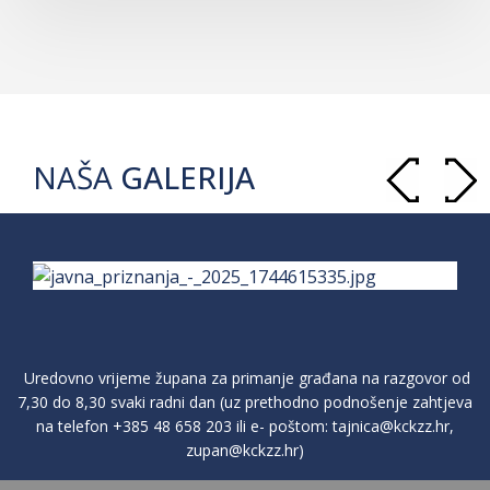
NAŠA
GALERIJA
Uredovno vrijeme župana za primanje građana na razgovor od
7,30 do 8,30 svaki radni dan (uz prethodno podnošenje zahtjeva
na telefon
+385 48 658 203
ili e- poštom:
tajnica@kckzz.hr
,
zupan@kckzz.hr
)