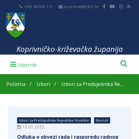
+385 48 658 111
pisarnica@kckzz.hr
Koprivničko-križevačka županija
Početna
Izbori
Izbori za Predsjednika Re...
Izbori za Predsjednika Republike Hrvatske
Novosti
10.01.2025.
Odluka o obvezi rada i rasporedu radnog