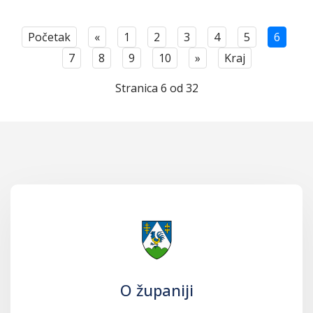
Početak
«
1
2
3
4
5
6
7
8
9
10
»
Kraj
Stranica 6 od 32
O županiji