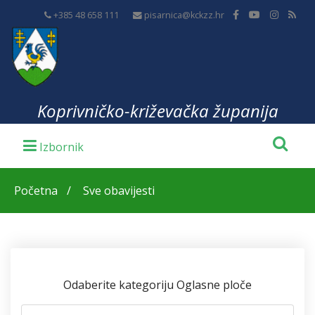
+385 48 658 111
pisarnica@kckzz.hr
Koprivničko-križevačka županija
Početna
Sve obavijesti
Odaberite kategoriju Oglasne ploče