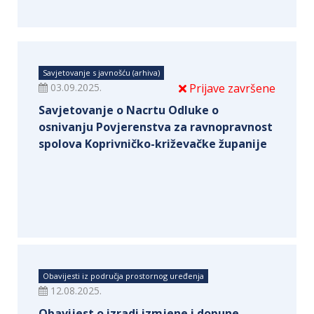
Savjetovanje s javnošću (arhiva)
03.09.2025.
Prijave završene
Savjetovanje o Nacrtu Odluke o
osnivanju Povjerenstva za ravnopravnost
spolova Koprivničko-križevačke županije
Obavijesti iz područja prostornog uređenja
12.08.2025.
Obavijest o izradi izmjene i dopune