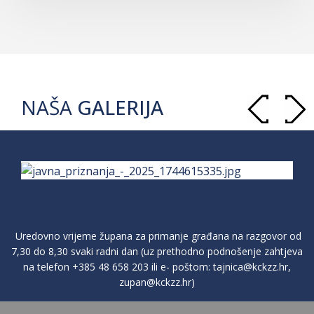
NAŠA
GALERIJA
Uredovno vrijeme župana za primanje građana na razgovor od
7,30 do 8,30 svaki radni dan (uz prethodno podnošenje zahtjeva
na telefon
+385 48 658 203
ili e- poštom:
tajnica@kckzz.hr
,
zupan@kckzz.hr
)