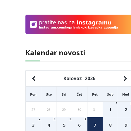
Kalendar novosti
Kolovoz
2026
Pon
Uto
Sri
Čet
Pet
Sub
Ned
3
1
2
27
28
29
30
31
2
1
1
3
3
4
5
6
7
8
9