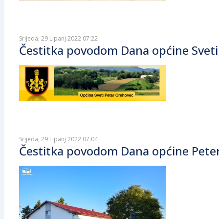
Srijeda, 29 Lipanj 2022 07:22
Čestitka povodom Dana općine Sveti
Srijeda, 29 Lipanj 2022 07:04
Čestitka povodom Dana općine Pete