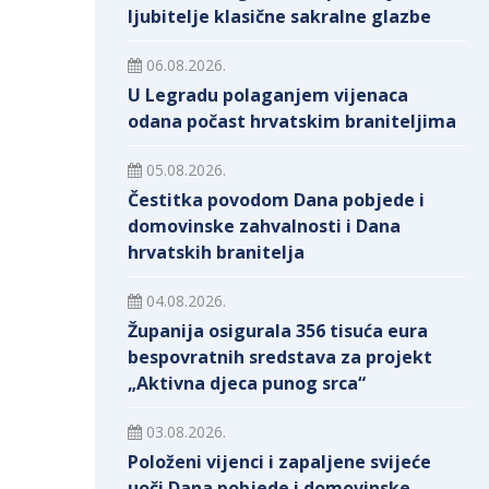
ljubitelje klasične sakralne glazbe
06.08.2026.
U Legradu polaganjem vijenaca
odana počast hrvatskim braniteljima
05.08.2026.
Čestitka povodom Dana pobjede i
domovinske zahvalnosti i Dana
hrvatskih branitelja
04.08.2026.
Županija osigurala 356 tisuća eura
bespovratnih sredstava za projekt
„Aktivna djeca punog srca“
03.08.2026.
Položeni vijenci i zapaljene svijeće
uoči Dana pobjede i domovinske