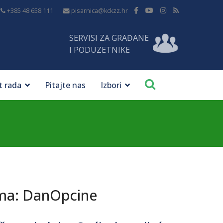
+385 48 658 111
pisarnica@kckzz.hr
SERVISI ZA GRAĐANE
I PODUZETNIKE
t rada
Pitajte nas
Izbori
ama: DanOpcine