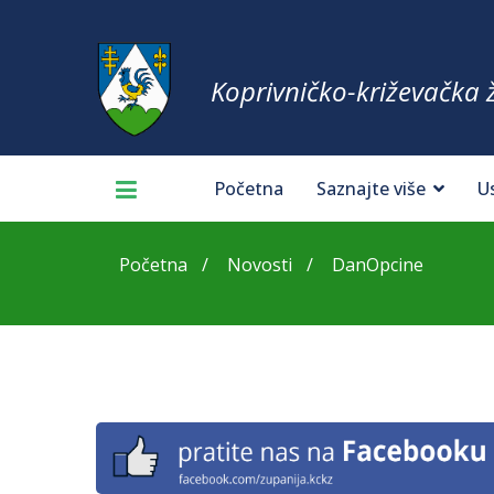
Koprivničko-križevačka 
Početna
Saznajte više
U
Početna
Novosti
DanOpcine