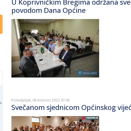
U Koprivničkim Bregima održana sve
povodom Dana Općine
Ponedjeljak, 08 Kolovoz 2022 07:45
1
Svečanom sjednicom Općinskog vijeć