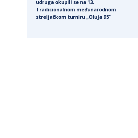
udruga okupili se na 13.
Tradicionalnom međunarodnom
streljačkom turniru „Oluja 95“