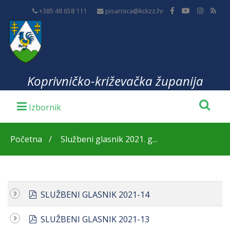
+385 48 658 111
pisarnica@kckzz.hr
Koprivničko-križevačka županija
Početna
Službeni glasnik 2021. g...
pdf
SLUŽBENI GLASNIK 2021-14
pdf
SLUŽBENI GLASNIK 2021-13