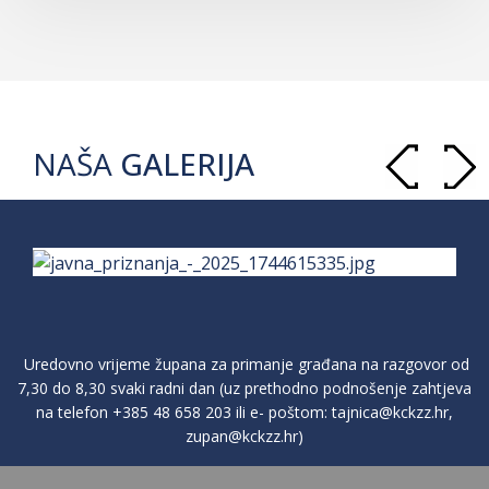
NAŠA
GALERIJA
Uredovno vrijeme župana za primanje građana na razgovor od
7,30 do 8,30 svaki radni dan (uz prethodno podnošenje zahtjeva
na telefon
+385 48 658 203
ili e- poštom:
tajnica@kckzz.hr
,
zupan@kckzz.hr
)