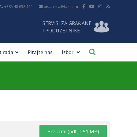
+385 48 658 111
pisarnica@kckzz.hr
SERVISI ZA GRAĐANE
I PODUZETNIKE
t rada
Pitajte nas
Izbori
Preuzmi
(
pdf,
1.51 MB
)