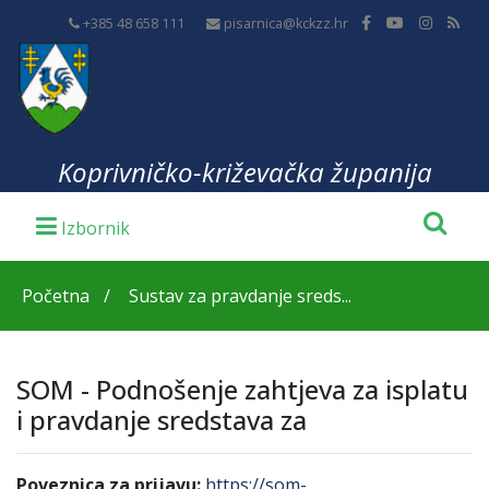
+385 48 658 111
pisarnica@kckzz.hr
Koprivničko-križevačka županija
Početna
Sustav za pravdanje sreds...
SOM - Podnošenje zahtjeva za isplatu
i pravdanje sredstava za
Poveznica za prijavu:
https://som-