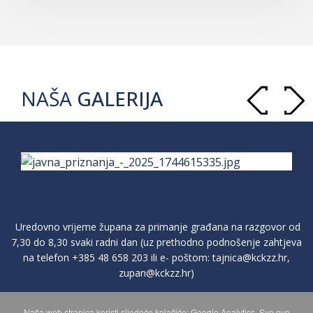
NAŠA
GALERIJA
Uredovno vrijeme župana za primanje građana na razgovor od
7,30 do 8,30 svaki radni dan (uz prethodno podnošenje zahtjeva
na telefon
+385 48 658 203
ili e- poštom:
tajnica@kckzz.hr
,
zupan@kckzz.hr
)
Naša web stranica koristi sljedeće kolačiće: Google Analytics. Sve ovo