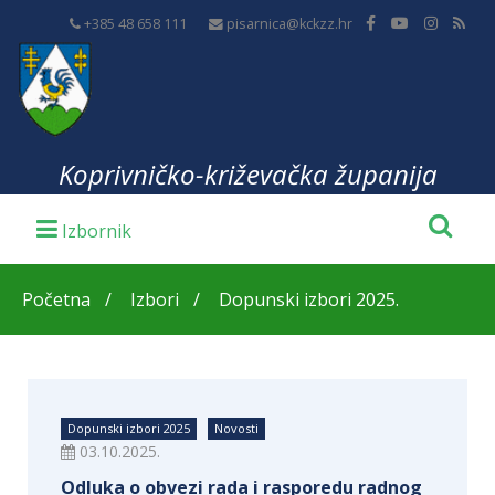
+385 48 658 111
pisarnica@kckzz.hr
Koprivničko-križevačka županija
Početna
Izbori
Dopunski izbori 2025.
Dopunski izbori 2025
Novosti
03.10.2025.
Odluka o obvezi rada i rasporedu radnog