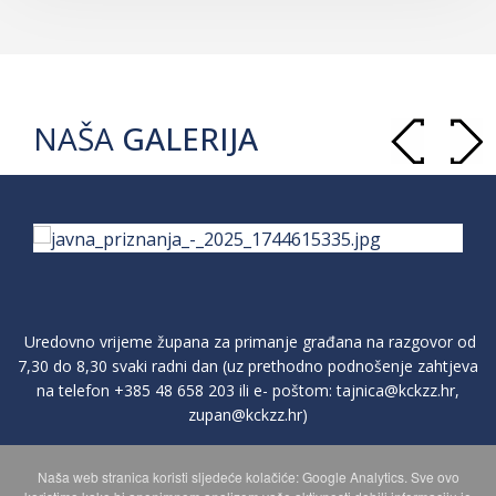
NAŠA
GALERIJA
Uredovno vrijeme župana za primanje građana na razgovor od
7,30 do 8,30 svaki radni dan (uz prethodno podnošenje zahtjeva
na telefon
+385 48 658 203
ili e- poštom:
tajnica@kckzz.hr
,
zupan@kckzz.hr
)
Naša web stranica koristi sljedeće kolačiće: Google Analytics. Sve ovo
POLITIKA ZAŠTITE PRIVATNOSTI OSOBNIH PODATAKA