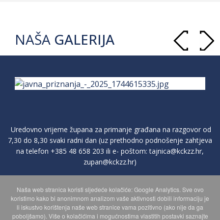
NAŠA
GALERIJA
Uredovno vrijeme župana za primanje građana na razgovor od
7,30 do 8,30 svaki radni dan (uz prethodno podnošenje zahtjeva
na telefon
+385 48 658 203
ili e- poštom:
tajnica@kckzz.hr
,
zupan@kckzz.hr
)
Naša web stranica koristi sljedeće kolačiće: Google Analytics. Sve ovo
POLITIKA ZAŠTITE PRIVATNOSTI OSOBNIH PODATAKA
koristimo kako bi anonimnom analizom vaše aktivnosti dobili informaciju je
li iskustvo korištenja naše web stranice vama pozitivno (ako nije da ga
poboljšamo). Više o kolačićima i mogućnostima vlastitih postavki saznajte
MAPA WEBA