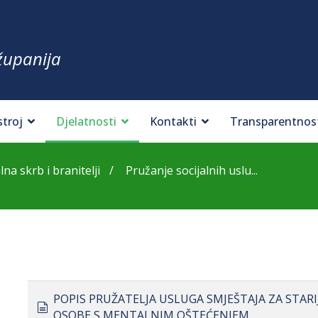
županija
stroj
Djelatnosti
Kontakti
Transparentnos
lna skrb i branitelji
Pružanje socijalnih uslu...
POPIS PRUŽATELJA USLUGA SMJEŠTAJA ZA STARI
document
OSOBE S MENTALNIM OŠTEĆENJEM