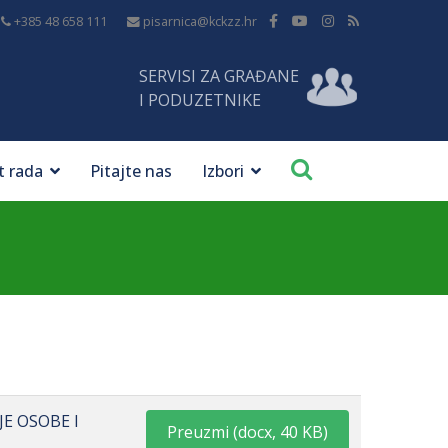
+385 48 658 111
pisarnica@kckzz.hr
SERVISI ZA GRAĐANE
I PODUZETNIKE
t rada
Pitajte nas
Izbori
JE OSOBE I
Preuzmi
(
docx,
40 KB
)