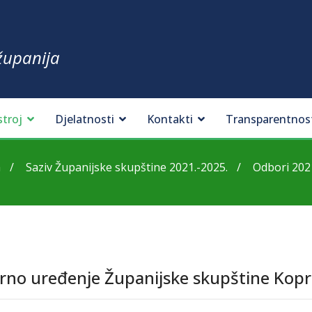
županija
stroj
Djelatnosti
Kontakti
Transparentnos
a
Saziv Županijske skupštine 2021.-2025.
Odbori 202
torno uređenje Županijske skupštine Kopr