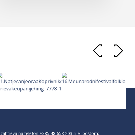
zahtjeva na telefon
+385 48 658 203
ili e- poštom: