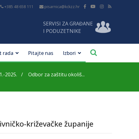
+385 48 658 111
pisarnica@kckzz.hr
SERVISI ZA GRAĐANE
I PODUZETNIKE
t rada
Pitajte nas
Izbori
1.-2025.
Odbor za zaštitu okoliš...
ivničko-križevačke županije