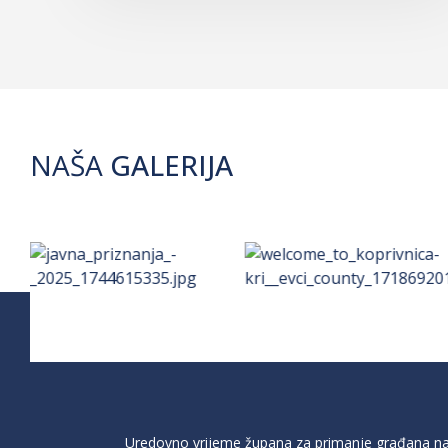
NAŠA
GALERIJA
Uredovno vrijeme župana za primanje građana na 