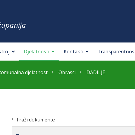
županija
stroj
Djelatnosti
Kontakti
Transparentnos
komunalna djelatnost
Obrasci
DADILJE
Traži dokumente