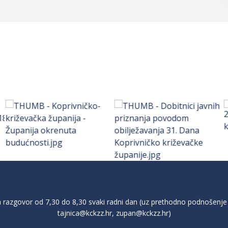
razgovor od 7,30 do 8,30 svaki radni dan (uz prethodno podnošenje 
tajnica@kckzz.hr
,
zupan@kckzz.hr
)