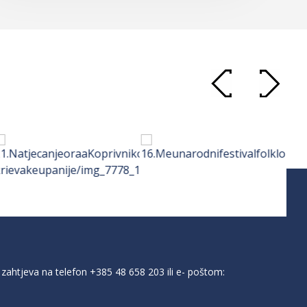
zahtjeva na telefon
+385 48 658 203
ili e- poštom: