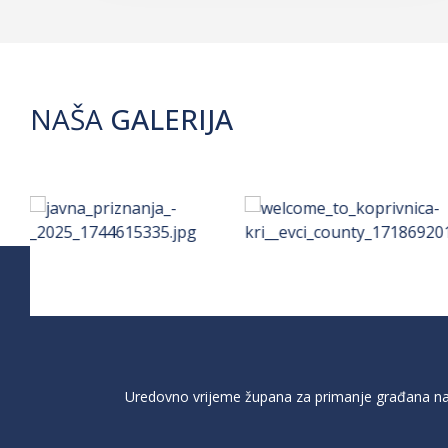
NAŠA
GALERIJA
Uredovno vrijeme župana za primanje građana na 