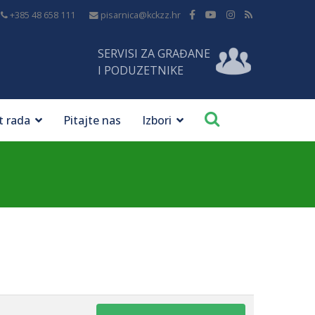
+385 48 658 111
pisarnica@kckzz.hr
SERVISI ZA GRAĐANE
I PODUZETNIKE
t rada
Pitajte nas
Izbori