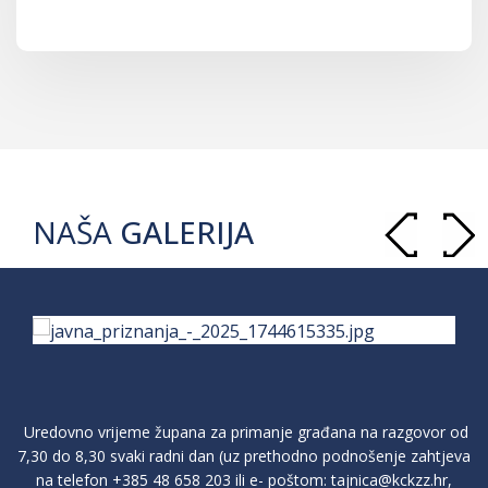
NAŠA
GALERIJA
Uredovno vrijeme župana za primanje građana na razgovor od
7,30 do 8,30 svaki radni dan (uz prethodno podnošenje zahtjeva
na telefon
+385 48 658 203
ili e- poštom:
tajnica@kckzz.hr
,