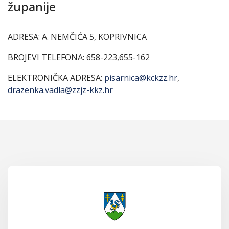
županije
ADRESA: A. NEMČIĆA 5, KOPRIVNICA
BROJEVI TELEFONA: 658-223,655-162
ELEKTRONIČKA ADRESA:
pisarnica@kckzz.hr
,
drazenka.vadla@zzjz-kkz.hr