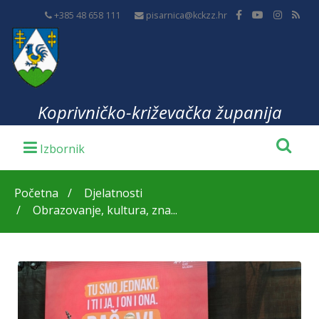
+385 48 658 111
pisarnica@kckzz.hr
Koprivničko-križevačka županija
Početna
Djelatnosti
Obrazovanje, kultura, zna...