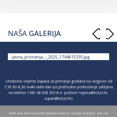
NAŠA
GALERIJA
Uredovno vrijeme župana za primanje građana na razgovor od
7,30 do 8,30 svaki radni dan (uz prethodno podnošenje zahtjeva
na telefon
+385 48 658 203
ili e- poštom:
tajnica@kckzz.hr
,
zupan@kckzz.hr
)
Naša web stranica koristi sljedeće kolačiće: Google Analytics. Sve ovo
POLITIKA ZAŠTITE PRIVATNOSTI OSOBNIH PODATAKA