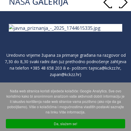
NAŠA
GALERIJA
Uredovno vrijeme župana za primanje građana na razgovor od
7,30 do 8,30 svaki radni dan (uz prethodno podnošenje zahtjeva
na telefon
+385 48 658 203
ili e- poštom:
tajnica@kckzz.hr
,
zupan@kckzz.hr
)
Naša web stranica koristi sljedeće kolačiće: Google Analytics. Sve ovo
POLITIKA ZAŠTITE PRIVATNOSTI OSOBNIH PODATAKA
koristimo kako bi anonimnom analizom vaše aktivnosti dobili informaciju je
li iskustvo korištenja naše web stranice vama pozitivno (ako nije da ga
poboljšamo). Više o kolačićima i mogućnostima vlastitih postavki saznajte
MAPA WEBA
na linku Više informacija.
Da, slažem se!