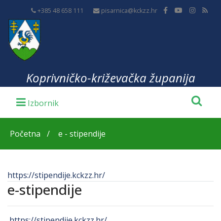
+385 48 658 111
pisarnica@kckzz.hr
Koprivničko-križevačka županija
Početna
e - stipendije
https://stipendije.kckzz.hr/
e-stipendije
https://stipendije.kckzz.hr/