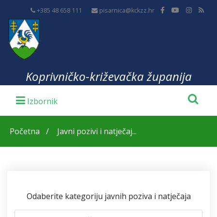
+385 48 658 111
pisarnica@kckzz.hr
Koprivničko-križevačka županija
Početna
Javni pozivi i natječaj...
Odaberite kategoriju javnih poziva i natječaja