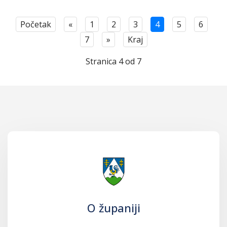
Početak
«
1
2
3
4
5
6
7
»
Kraj
Stranica 4 od 7
O županiji