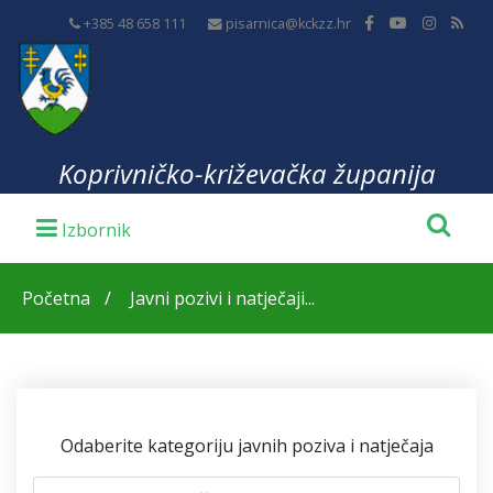
+385 48 658 111
pisarnica@kckzz.hr
Koprivničko-križevačka županija
Početna
Javni pozivi i natječaji...
Odaberite kategoriju javnih poziva i natječaja