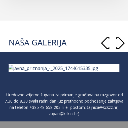
NAŠA
GALERIJA
Uredovno vrijeme župana za primanje građana na razgovor od
7,30 do 8,30 svaki radni dan (uz prethodno podnošenje zahtjeva
na telefon
+385 48 658 203
ili e- poštom:
tajnica@kckzz.hr
,
zupan@kckzz.hr
)