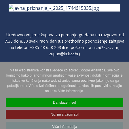
Uredovno vrijeme župana za primanje građana na razgovor od
7,30 do 8,30 svaki radni dan (uz prethodno podnošenje zahtjeva
na telefon
+385 48 658 203
ili e- poštom:
tajnica@kckzz.hr
,
zupan@kckzz.hr
)
Naša web stranica koristi sljedeće kolačiće: Google Analytics. Sve ovo
POLITIKA ZAŠTITE PRIVATNOSTI OSOBNIH PODATAKA
koristimo kako bi anonimnom analizom vaše aktivnosti dobili informaciju je
li iskustvo korištenja naše web stranice vama pozitivno (ako nije da ga
poboljšamo). Više o kolačićima i mogućnostima vlastitih postavki saznajte
MAPA WEBA
na linku Više informacija.
Da, slažem se!
Copyright © 2026 Koprivničko - križevačka županija. Sva prava
Ne, ne slažem se!
zadržana.
© 2018 Your Company. Designed By
JoomShaper
Više informacija