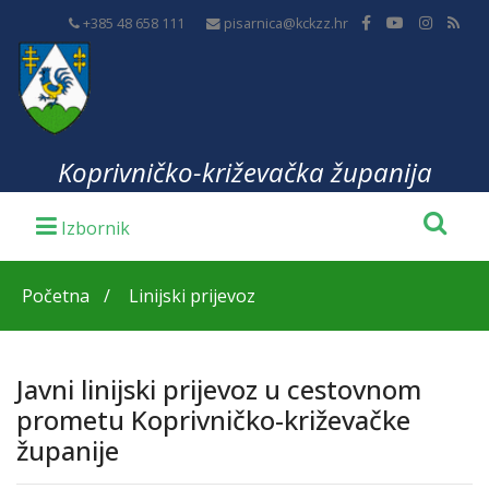
+385 48 658 111
pisarnica@kckzz.hr
Koprivničko-križevačka županija
Početna
Linijski prijevoz
Javni linijski prijevoz u cestovnom
prometu Koprivničko-križevačke
županije