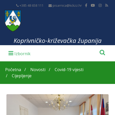
+385 48 658 111
pisarnica@kckzz.hr
Koprivničko-križevačka županija
Početna
Novosti
Covid-19 vijesti
Cijepljenje