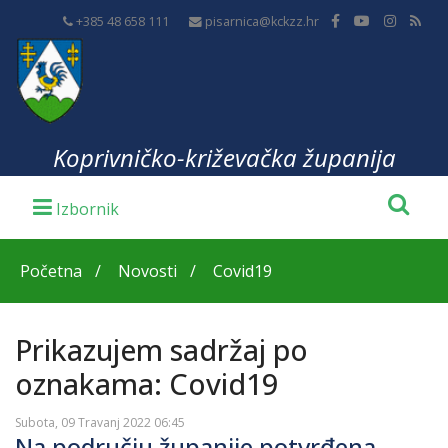
+385 48 658 111
pisarnica@kckzz.hr
Koprivničko-križevačka županija
Početna
Novosti
Covid19
Prikazujem sadržaj po
oznakama: Covid19
Subota, 09 Travanj 2022 06:45
Na području županije potvrđena