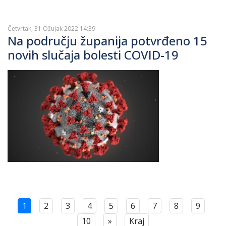
Četvrtak, 31 Ožujak 2022 14:39
Na području županija potvrđeno 15
novih slučaja bolesti COVID-19
1
2
3
4
5
6
7
8
9
10
»
Kraj