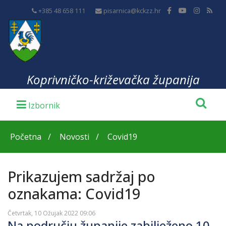
+385 48 658 111
pisarnica@kckzz.hr
Koprivničko-križevačka županija
Početna
Novosti
Covid19
Prikazujem sadržaj po
oznakama: Covid19
Četvrtak, 10 Ožujak 2022 09:06
Na području županije zabilježeno 10