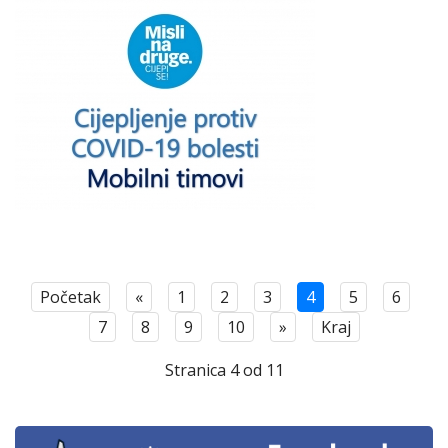
Početak
«
1
2
3
4
5
6
7
8
9
10
»
Kraj
Stranica 4 od 11