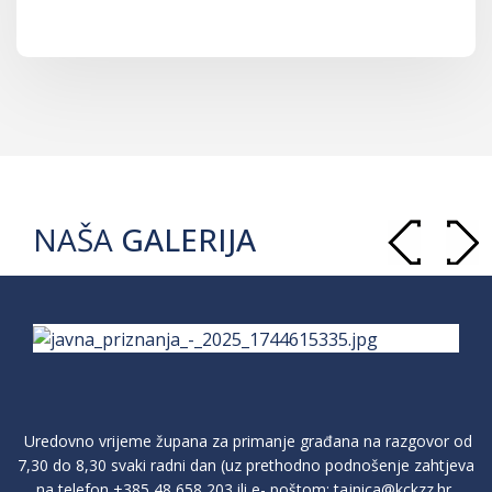
NAŠA
GALERIJA
Uredovno vrijeme župana za primanje građana na razgovor od
7,30 do 8,30 svaki radni dan (uz prethodno podnošenje zahtjeva
na telefon
+385 48 658 203
ili e- poštom:
tajnica@kckzz.hr
,