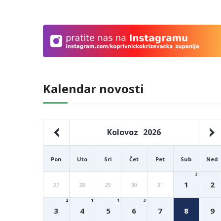
Kalendar novosti
Kolovoz
2026
Pon
Uto
Sri
Čet
Pet
Sub
Ned
3
1
2
27
28
29
30
31
2
1
1
3
3
4
5
6
7
8
9