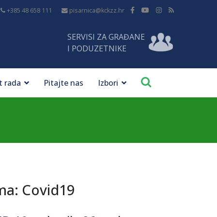
+385 48 658 111
pisarnica@kckzz.hr
SERVISI ZA GRAĐANE
I PODUZETNIKE
t rada
Pitajte nas
Izbori
ma: Covid19