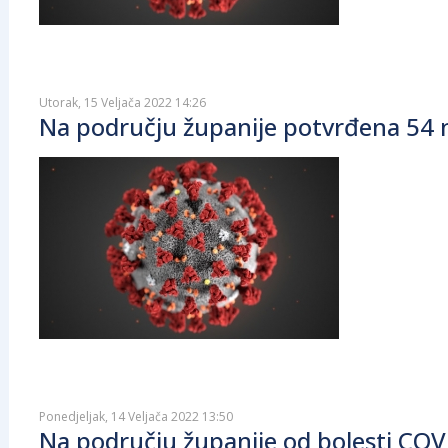
Utorak, 15 Veljača 2022 14:26
Na području županije potvrđena 54 n
Ponedjeljak, 14 Veljača 2022 13:50
Na području županije od bolesti COV