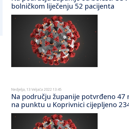
bolničkom liječenju 52 pacijenta
Nedjelja, 13 Veljača 2022 13:45
Na području županije potvrđeno 47 n
na punktu u Koprivnici cijepljeno 23