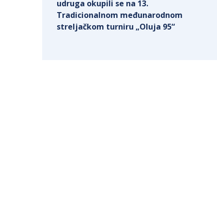
udruga okupili se na 13.
Tradicionalnom međunarodnom
streljačkom turniru „Oluja 95“