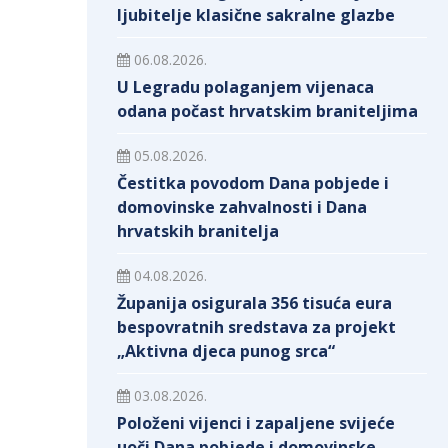
ljubitelje klasične sakralne glazbe
06.08.2026.
U Legradu polaganjem vijenaca
odana počast hrvatskim braniteljima
05.08.2026.
Čestitka povodom Dana pobjede i
domovinske zahvalnosti i Dana
hrvatskih branitelja
04.08.2026.
Županija osigurala 356 tisuća eura
bespovratnih sredstava za projekt
„Aktivna djeca punog srca“
03.08.2026.
Položeni vijenci i zapaljene svijeće
uoči Dana pobjede i domovinske