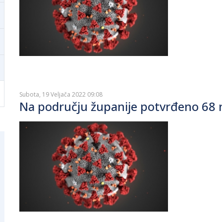
Subota, 19 Veljača 2022 09:08
Na području županije potvrđeno 68 n