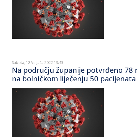
Subota, 12 Veljača 2022 13:43
Na području županije potvrđeno 78 n
na bolničkom liječenju 50 pacijenata