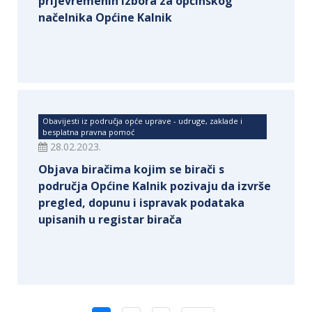
prijevremenih izbora za općinskog
načelnika Općine Kalnik
Obavijesti iz područja opće uprave - udruge, zaklade i
besplatna pravna pomoć
28.02.2023.
Objava biračima kojim se birači s
područja Općine Kalnik pozivaju da izvrše
pregled, dopunu i ispravak podataka
upisanih u registar birača