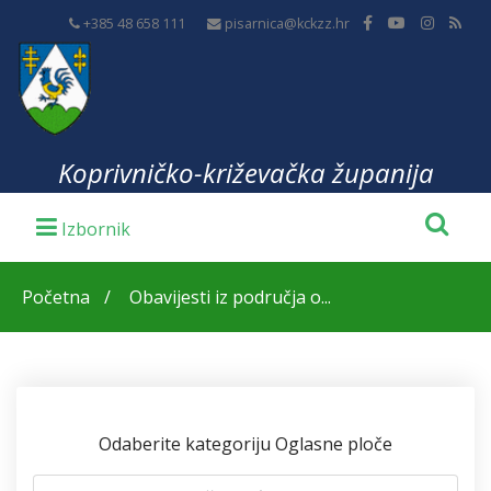
+385 48 658 111
pisarnica@kckzz.hr
Koprivničko-križevačka županija
Početna
Obavijesti iz područja o...
Odaberite kategoriju Oglasne ploče