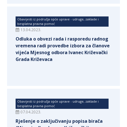
Obavijesti iz područja opće uprave - udruge, zaklade i
besplatna pravna pomoć
13.04.2023.
Odluka o obvezi rada i rasporedu radnog
vremena radi provedbe izbora za članove
vijeća Mjesnog odbora Ivanec Križevački
Grada Križevaca
Obavijesti iz područja opće uprave - udruge, zaklade i
besplatna pravna pomoć
07.04.2023.
Rješenje o zaključivanju popisa birača