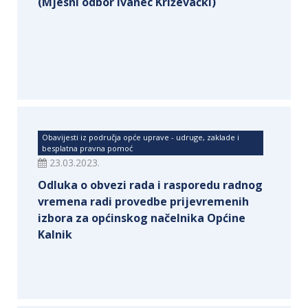
(Mjesni odbor Ivanec Križevački)
Obavijesti iz područja opće uprave - udruge, zaklade i
besplatna pravna pomoć
23.03.2023.
Odluka o obvezi rada i rasporedu radnog
vremena radi provedbe prijevremenih
izbora za općinskog načelnika Općine
Kalnik