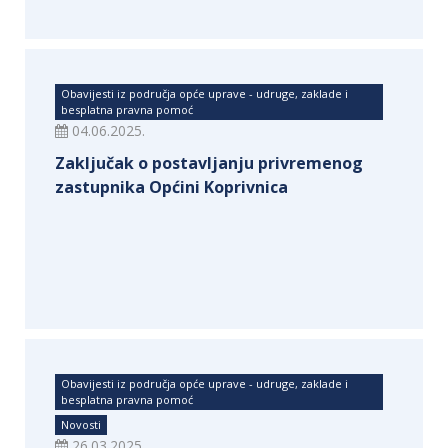
Obavijesti iz područja opće uprave - udruge, zaklade i
besplatna pravna pomoć
04.06.2025.
Zaključak o postavljanju privremenog
zastupnika Općini Koprivnica
Obavijesti iz područja opće uprave - udruge, zaklade i
besplatna pravna pomoć
Novosti
26.03.2025.