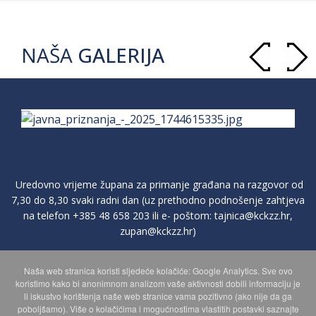
NAŠA
GALERIJA
Uredovno vrijeme župana za primanje građana na razgovor od
7,30 do 8,30 svaki radni dan (uz prethodno podnošenje zahtjeva
na telefon
+385 48 658 203
ili e- poštom:
tajnica@kckzz.hr
,
zupan@kckzz.hr
)
Naša web stranica koristi sljedeće kolačiće: Google Analytics. Sve ovo
POLITIKA ZAŠTITE PRIVATNOSTI OSOBNIH PODATAKA
koristimo kako bi anonimnom analizom vaše aktivnosti dobili informaciju je
li iskustvo korištenja naše web stranice vama pozitivno (ako nije da ga
poboljšamo). Više o kolačićima i mogućnostima vlastitih postavki saznajte
MAPA WEBA