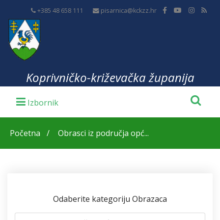
+385 48 658 111
pisarnica@kckzz.hr
Koprivničko-križevačka županija
Početna
Obrasci iz područja opć...
Odaberite kategoriju Obrazaca