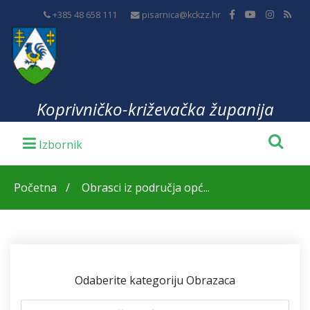
+385 48 658 111
pisarnica@kckzz.hr
Koprivničko-križevačka županija
Početna
Obrasci iz područja opć...
Odaberite kategoriju Obrazaca