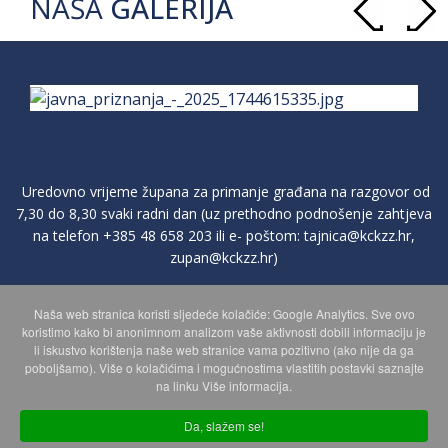
NAŠA
GALERIJA
Uredovno vrijeme župana za primanje građana na razgovor od
7,30 do 8,30 svaki radni dan (uz prethodno podnošenje zahtjeva
na telefon
+385 48 658 203
ili e- poštom:
tajnica@kckzz.hr
,
zupan@kckzz.hr
)
Naša web stranica koristi sljedeće kolačiće: Google Analytics. Sve ovo
POLITIKA ZAŠTITE PRIVATNOSTI OSOBNIH PODATAKA
koristimo kako bi anonimnom analizom vaše aktivnosti dobili informaciju je
li iskustvo korištenja naše web stranice vama pozitivno (ako nije da ga
poboljšamo). Više o kolačićima i mogućnostima vlastitih postavki saznajte
MAPA WEBA
na linku Više informacija.
Da, slažem se!