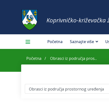
Koprivničko-križevačka 
Početna
Saznajte više
U
Početna
Obrasci iz područja pros...