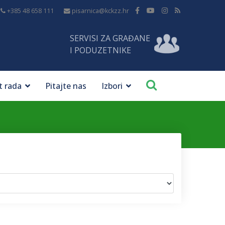
+385 48 658 111
pisarnica@kckzz.hr
SERVISI ZA GRAĐANE
I PODUZETNIKE
t rada
Pitajte nas
Izbori