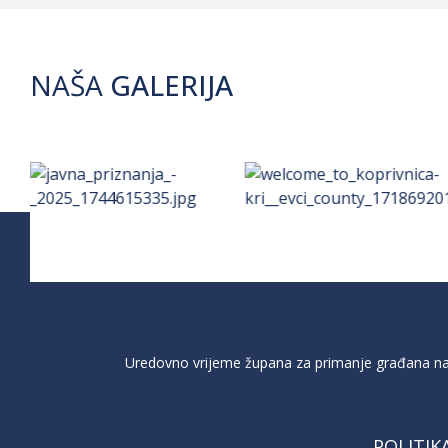
NAŠA
GALERIJA
Uredovno vrijeme župana za primanje građana na 
POLITIK