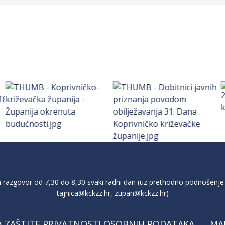
razgovor od 7,30 do 8,30 svaki radni dan (uz prethodno podnošenje 
tajnica@kckzz.hr
,
zupan@kckzz.hr
)
A ZAŠTITE PRIVATNOSTI OSOBNIH PODATAKA
MA