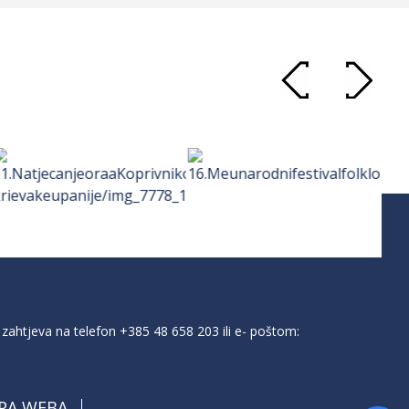
zahtjeva na telefon
+385 48 658 203
ili e- poštom:
PA WEBA