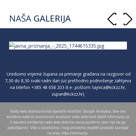
NAŠA
GALERIJA
Uredovno vrijeme župana za primanje građana na razgovor od
7,30 do 8,30 svaki radni dan (uz prethodno podnošenje zahtjeva
na telefon
+385 48 658 203
ili e- poštom:
tajnica@kckzz.hr
,
zupan@kckzz.hr
)
Naša web stranica koristi sljedeće kolačiće: Google Analytics. Sve ovo
POLITIKA ZAŠTITE PRIVATNOSTI OSOBNIH PODATAKA
koristimo kako bi anonimnom analizom vaše aktivnosti dobili informaciju je
li iskustvo korištenja naše web stranice vama pozitivno (ako nije da ga
poboljšamo). Više o kolačićima i mogućnostima vlastitih postavki saznajte
MAPA WEBA
na linku Više informacija.