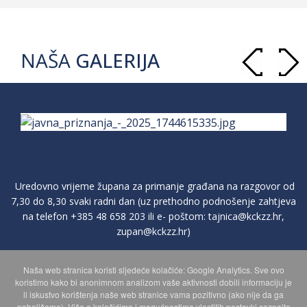
NAŠA
GALERIJA
Uredovno vrijeme župana za primanje građana na razgovor od
7,30 do 8,30 svaki radni dan (uz prethodno podnošenje zahtjeva
na telefon
+385 48 658 203
ili e- poštom:
tajnica@kckzz.hr
,
zupan@kckzz.hr
)
Naša web stranica koristi sljedeće kolačiće: Google Analytics. Sve ovo
POLITIKA ZAŠTITE PRIVATNOSTI OSOBNIH PODATAKA
koristimo kako bi anonimnom analizom vaše aktivnosti dobili informaciju je
li iskustvo korištenja naše web stranice vama pozitivno (ako nije da ga
poboljšamo). Više o kolačićima i mogućnostima vlastitih postavki saznajte