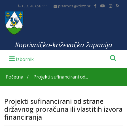
+385 48 658 111
pisarnica@kckzz.hr
Koprivničko-križevačka županija
Početna
Projekti sufinancirani od...
Projekti sufinancirani od strane
državnog proračuna ili vlastitih izvora
financiranja