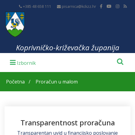
+385 48 658 111
pisarnica@kckzz.hr
Koprivničko-križevačka županija
Početna
Proračun u malom
Transparentnost proračuna
Transparentan uvid u financijsko poslovanje