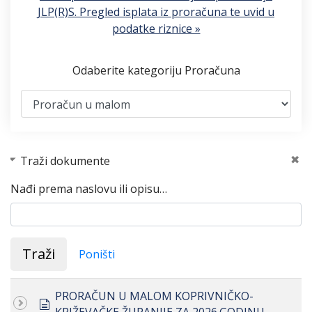
JLP(R)S. Pregled isplata iz proračuna te uvid u
podatke riznice »
Odaberite kategoriju Proračuna
Traži dokumente
Nađi prema naslovu ili opisu…
Traži
Poništi
PRORAČUN U MALOM KOPRIVNIČKO-
document