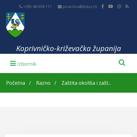
+385 48 658 111
pisarnica@kckzz.hr
Koprivničko-križevačka županija
Početna
Razno
Zaštita okoliša i zašt...