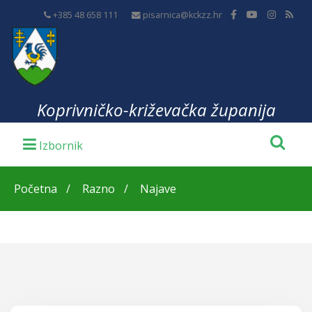
+385 48 658 111
pisarnica@kckzz.hr
Koprivničko-križevačka županija
Početna
Razno
Najave