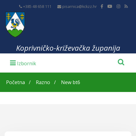
+385 48 658 111
pisarnica@kckzz.hr
Koprivničko-križevačka županija
Početna
Razno
New bt6