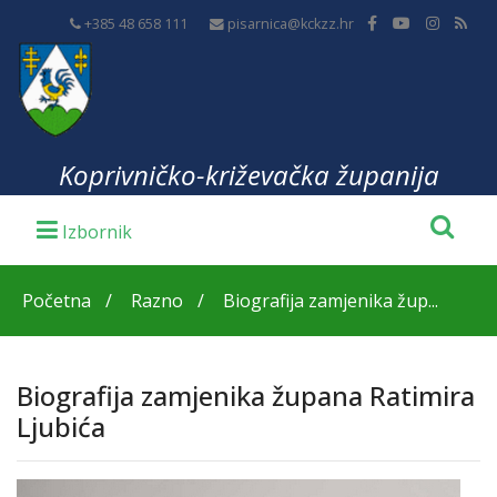
+385 48 658 111
pisarnica@kckzz.hr
Koprivničko-križevačka županija
Početna
Razno
Biografija zamjenika žup...
Biografija zamjenika župana Ratimira
Ljubića