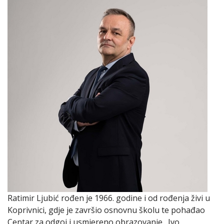
Ratimir Ljubić rođen je 1966. godine i od rođenja živi u
Koprivnici, gdje je završio osnovnu školu te pohađao
Centar za odgoj i usmjereno obrazovanje „Ivo