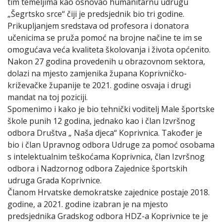
tim temeljima kao osnovao humanitarnu udrugu
„Šegrtsko srce“ čiji je predsjednik bio tri godine.
Prikupljanjem sredstava od profesora i donatora
učenicima se pruža pomoć na brojne načine te im se
omogućava veća kvaliteta školovanja i života općenito.
Nakon 27 godina provedenih u obrazovnom sektora,
dolazi na mjesto zamjenika župana Koprivničko-
križevačke županije te 2021. godine osvaja i drugi
mandat na toj poziciji.
Spomenimo i kako je bio tehnički voditelj Male športske
škole punih 12 godina, jednako kao i član Izvršnog
odbora Društva „ Naša djeca“ Koprivnica. Također je
bio i član Upravnog odbora Udruge za pomoć osobama
s intelektualnim teškoćama Koprivnica, član Izvršnog
odbora i Nadzornog odbora Zajednice športskih
udruga Grada Koprivnice.
Članom Hrvatske demokratske zajednice postaje 2018.
godine, a 2021. godine izabran je na mjesto
predsjednika Gradskog odbora HDZ-a Koprivnice te je