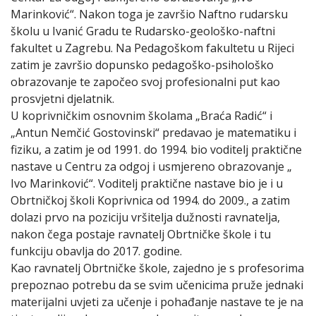
Marinković“. Nakon toga je završio Naftno rudarsku
školu u Ivanić Gradu te Rudarsko-geološko-naftni
fakultet u Zagrebu. Na Pedagoškom fakultetu u Rijeci
zatim je završio dopunsko pedagoško-psihološko
obrazovanje te započeo svoj profesionalni put kao
prosvjetni djelatnik.
U koprivničkim osnovnim školama „Braća Radić“ i
„Antun Nemčić Gostovinski“ predavao je matematiku i
fiziku, a zatim je od 1991. do 1994. bio voditelj praktične
nastave u Centru za odgoj i usmjereno obrazovanje „
Ivo Marinković“. Voditelj praktične nastave bio je i u
Obrtničkoj školi Koprivnica od 1994. do 2009., a zatim
dolazi prvo na poziciju vršitelja dužnosti ravnatelja,
nakon čega postaje ravnatelj Obrtničke škole i tu
funkciju obavlja do 2017. godine.
Kao ravnatelj Obrtničke škole, zajedno je s profesorima
prepoznao potrebu da se svim učenicima pruže jednaki
materijalni uvjeti za učenje i pohađanje nastave te je na