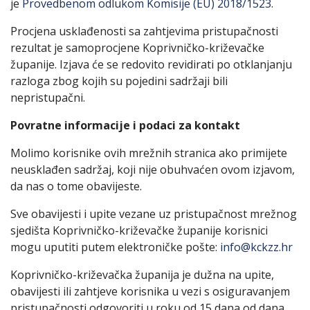
je
Provedbenom odlukom Komisije (EU) 2018/1523
.
Procjena usklađenosti sa zahtjevima pristupačnosti
rezultat je samoprocjene Koprivničko-križevačke
županije. Izjava će se redovito revidirati po otklanjanju
razloga zbog kojih su pojedini sadržaji bili
nepristupačni.
Povratne informacije i podaci za kontakt
Molimo korisnike ovih mrežnih stranica ako primijete
neusklađen sadržaj, koji nije obuhvaćen ovom izjavom,
da nas o tome obavijeste.
Sve obavijesti i upite vezane uz pristupačnost mrežnog
sjedišta Koprivničko-križevačke županije korisnici
mogu uputiti putem elektroničke pošte:
info@kckzz.hr
Koprivničko-križevačka županija je dužna na upite,
obavijesti ili zahtjeve korisnika u vezi s osiguravanjem
pristupačnosti odgovoriti u roku od 15 dana od dana