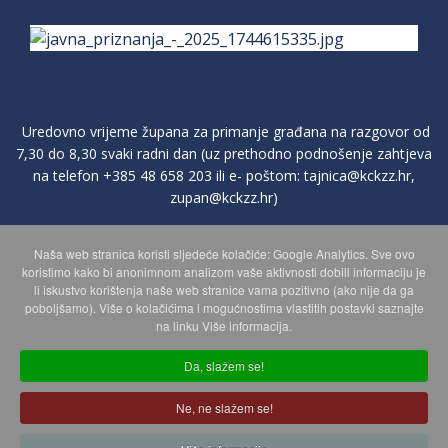
Uredovno vrijeme župana za primanje građana na razgovor od
7,30 do 8,30 svaki radni dan (uz prethodno podnošenje zahtjeva
na telefon
+385 48 658 203
ili e- poštom:
tajnica@kckzz.hr
,
zupan@kckzz.hr
)
Naša web stranica koristi sljedeće kolačiće: Google Analytics. Sve ovo
POLITIKA ZAŠTITE PRIVATNOSTI OSOBNIH PODATAKA
koristimo kako bi anonimnom analizom vaše aktivnosti dobili informaciju je
li iskustvo korištenja naše web stranice vama pozitivno (ako nije da ga
poboljšamo). Više o kolačićima i mogućnostima vlastitih postavki saznajte
MAPA WEBA
na linku Više informacija.
Da, slažem se!
Copyright © 2026 Koprivničko - križevačka županija. Sva prava
Ne, ne slažem se!
zadržana.
© 2018 Your Company. Designed By
JoomShaper