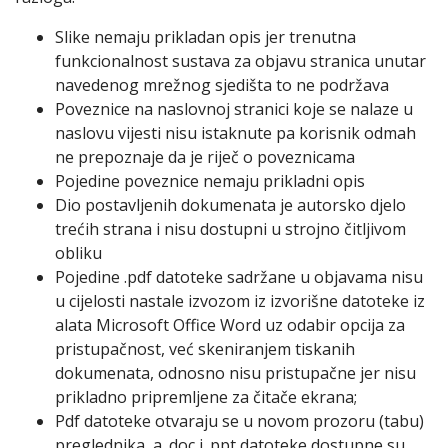
Slike nemaju prikladan opis jer trenutna
funkcionalnost sustava za objavu stranica unutar
navedenog mrežnog sjedišta to ne podržava
Poveznice na naslovnoj stranici koje se nalaze u
naslovu vijesti nisu istaknute pa korisnik odmah
ne prepoznaje da je riječ o poveznicama
Pojedine poveznice nemaju prikladni opis
Dio postavljenih dokumenata je autorsko djelo
trećih strana i nisu dostupni u strojno čitljivom
obliku
Pojedine .pdf datoteke sadržane u objavama nisu
u cijelosti nastale izvozom iz izvorišne datoteke iz
alata Microsoft Office Word uz odabir opcija za
pristupačnost, već skeniranjem tiskanih
dokumenata, odnosno nisu pristupačne jer nisu
prikladno pripremljene za čitače ekrana;
Pdf datoteke otvaraju se u novom prozoru (tabu)
preglednika, a .doc i .ppt datoteke dostupne su