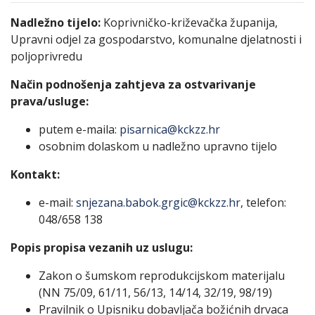
Nadležno tijelo:
Koprivničko-križevačka županija,
Upravni odjel za gospodarstvo, komunalne djelatnosti i
poljoprivredu
Način podnošenja zahtjeva za ostvarivanje
prava/usluge:
putem e-maila:
pisarnica@kckzz.hr
osobnim dolaskom u nadležno upravno tijelo
Kontakt:
e-mail:
snjezana.babok.grgic@kckzz.hr
, telefon:
048/658 138
Popis propisa vezanih uz uslugu:
Zakon o šumskom reprodukcijskom materijalu
(NN 75/09, 61/11, 56/13, 14/14, 32/19, 98/19)
Pravilnik o Upisniku dobavljača božićnih drvaca