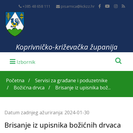
+385 48 658 111
pisarnica@kckzz.hr
Koprivničko-križevačka županija
Početna
Servisi za građane i poduzetnike
Božićna drvca
Brisanje iz upisnika bož...
Datum zadnjeg ažuriranja:
2024-01-30
Brisanje iz upisnika božićnih drvaca