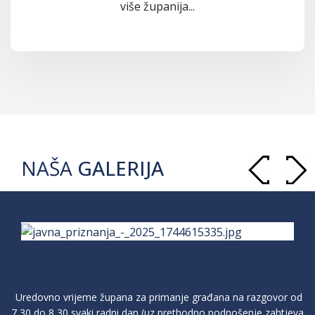
više županija...
NAŠA
GALERIJA
Uredovno vrijeme župana za primanje građana na razgovor od
7,30 do 8,30 svaki radni dan (uz prethodno podnošenje zahtjeva