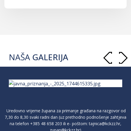
NAŠA
GALERIJA
Uredovno vrijeme župana za primanje građana na razgovor od
7,30 do 8,30 svaki radni dan (uz prethodno podnošenje zahtjeva
na telefon
+385 48 658 203
ili e- poštom:
tajnica@kckzz.hr
,
zupan@kckzz.hr
)