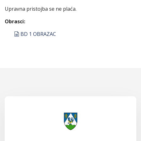
Upravna pristojba se ne plaća.
Obrasci:
document
BD 1 OBRAZAC