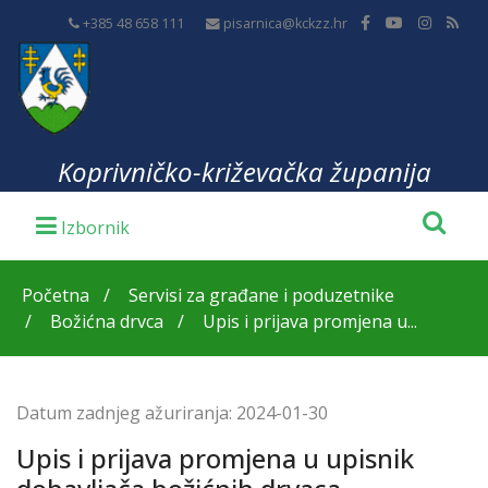
+385 48 658 111
pisarnica@kckzz.hr
Koprivničko-križevačka županija
Početna
Servisi za građane i poduzetnike
Božićna drvca
Upis i prijava promjena u...
Datum zadnjeg ažuriranja:
2024-01-30
Upis i prijava promjena u upisnik