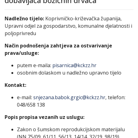
dobavljača božićnih drvaca
Nadležno tijelo:
Koprivničko-križevačka županija,
Upravni odjel za gospodarstvo, komunalne djelatnosti i
poljoprivredu
Način podnošenja zahtjeva za ostvarivanje
prava/usluge:
putem e-maila:
pisarnica@kckzz.hr
osobnim dolaskom u nadležno upravno tijelo
Kontakt:
e-mail:
snjezana.babok.grgic@kckzz.hr
, telefon:
048/658 138
Popis propisa vezanih uz uslugu:
Zakon o šumskom reprodukcijskom materijalu
(NN 75/09, 61/11, 56/13, 14/14, 32/19, 98/19)